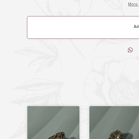
More 
Ad