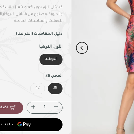
فستان أنيق بدون أكمام يتميز بنقشة م
والحيوية. مصنوع من قماش البروكار الم
للحفلات والمناسبات الخاصة.
دليل المقاسات (انقر هنا)
اللون:
الفوشيا
الفوشيا
الحجم:
38
42
38
أضف 