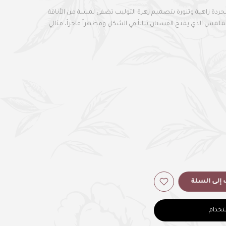
جردة زاهية وتنورة بتصميم زهرة التوليب تضفي لمسة من الأناقة
لمس الذي يمنح الفستان ثباتاً في الشكل ومظهراً فاخراً، مثالي
إلى السلة