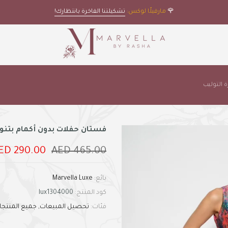
🌹
مارفيلّا لوكس:
تشكيلتنا الفاخرة بانتظارك!
 التوليب
فستان حفلات بدون أكمام بتنور
290.00 AED
465.00 AED
بائع:
Marvella Luxe
كود المنتج:
lux1304000
فئات:
تحصيل المبيعات
جميع المنتجا