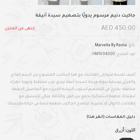
جاكيت دنيم مرسوم يدويًا بتصميم سيدة أنيقة
450.00 AED
إنتهى من المخزن
بائع:
Marvella By Rasha
كود المنتج:
HM1694000
أضف لمسة فنية إلى إطلالتك مع هذا الجاكيت المصنوع من الدنيم الفاتح
والمزيّن برسمة يدوية فريدة لسيدة أنيقة ترتدي توب مخطط وتنورة حمراء
متدفقة. يمتزج في التصميم أسلوب الريشة الجريء مع التفاصيل الدقيقة
ليمنحك قطعة استثنائية تجمع بين الفن والأناقة. مثالي للتنسيق مع
إطلالات كاجوال أو عصرية، ليصبح الجاكيت قطعة لافتة في خزانة ملابسك
دليل المقاسات (انقر هنا)
اللون:
أزرق