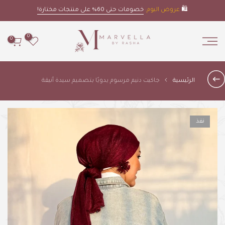
Skip
🛍️
عروض اليوم:
خصومات حتى 60% على منتجات مختارة!
to
content
0
0
الرئيسية
جاكيت دنيم مرسوم يدويًا بتصميم سيدة أنيقة
نفذ