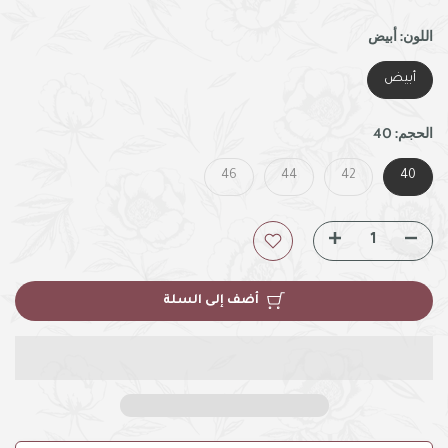
اللون:
أبيض
أبيض
الحجم:
40
46
44
42
40
أضف إلى السلة