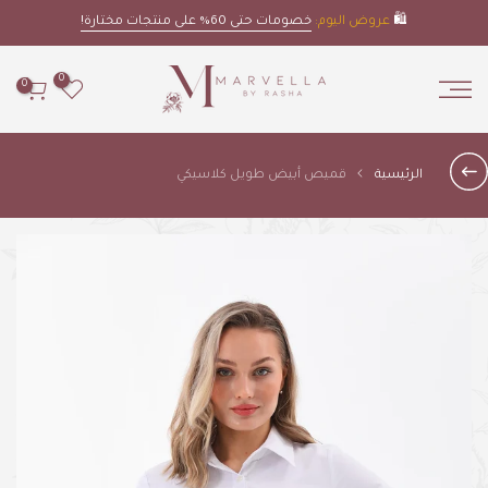
Skip
🛍️
عروض اليوم:
خصومات حتى 60% على منتجات مختارة!
to
content
0
0
الرئيسية
قميص أبيض طويل كلاسيكي