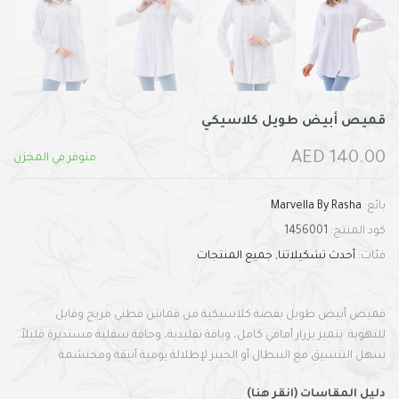
قميص أبيض طويل كلاسيكي
140.00 AED
متوفر في المخزن
بائع:
Marvella By Rasha
كود المنتج:
1456001
فئات:
أحدث تشكيلاتنا
جميع المنتجات
قميص أبيض طويل بقصة كلاسيكية من قماش قطني مريح وقابل
للتهوية. يتميز بزرار أمامي كامل، وياقة تقليدية، وحافة سفلية مستديرة قليلاً.
سهل التنسيق مع البنطال أو الجينز لإطلالة يومية أنيقة ومحتشمة
دليل المقاسات (انقر هنا)