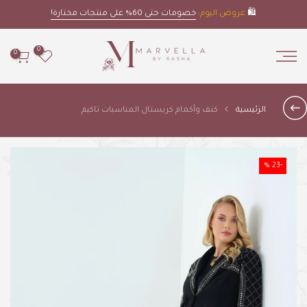
Skip
🛍️
🌹
عروض اليوم:
مارفيلّا لوكس:
خصومات حتى 60% على منتجات مختارة!
تشكيلتنا الفاخرة بانتظارك!
to
content
0
0
الرئيسية
كتف وأكمام كريستال المناسبات تاكيم
-23 %