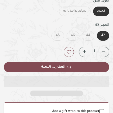
اللون:
أسود
أسود
سائق دراجة نارية
الحجم:
42
48
46
44
42
أضف إلى السلة
Add a gift wrap to this product